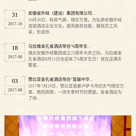
安徽省外经（建设）集团有限公司...
31
10月30日，秋高气爽、晴空万里。为弘扬安徽外经
2017-10
连锁酒店企业文化，提高服务技能，展现员工风
采，形成你...
马拉维金孔雀酒店举办“6周年生...
18
值此安徽外经集团成立25周年大庆之际，马拉维金
2017-08
孔雀酒店8月11日也迎来了6周岁生日！就在这满天
繁星，...
赞比亚金孔雀酒店举办“首届中华...
03
2017年7月29日，赞比亚首都卢萨卡市的天气晴空万
2017-08
里、艳阳高照，一改冬季时节的萧瑟。金雀酒店为
了响...