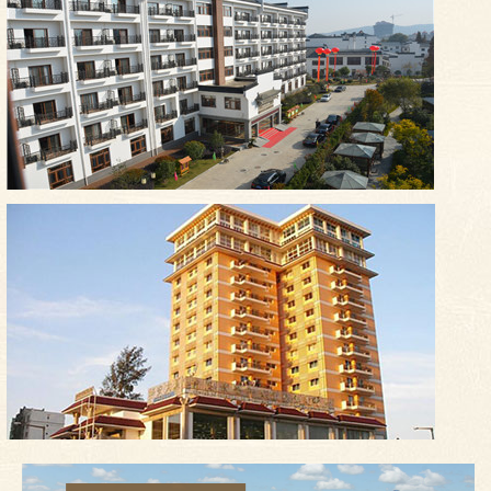
安徽金孔雀温泉养生中心
莫桑比克华安公寓酒店