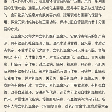
素，对人体的作用几乎涵盖肌体所需要的各个方面，具有一系列重
要的生理功能，通常皮肤的老化主要是由营养中矿物质缺乏所造成
的，含矿物质的温泉对皮肤美容养颜、延缓衰老有重要的保健作
用；微量元素对维持心脏正常功能、保持心脏血管健康有着十分重
要的疗效。
该温泉水又称之为含氡的医疗温泉水，它是珍贵稀有的矿产资
源，具有很高的社会经济价值。温泉水清澈甘甜，且水量、水质动
态稳定，不受季节变化之影响，含氡的温泉水可以减轻心脏、肾脏
负担；有利于人体生长发育，对防治动脉硬化、高血压、胃炎和抗
癌、抑癌有一定作用；对风湿病、痛风、糖尿病、冠心病、心肌炎
及利尿有很好的疗效。氡对神经系统有调节作用，可镇静、止痛和
起催眠作用，并对神经炎、关节炎、坐骨神经痛、神经性皮炎、牛
皮癣等有良好疗效。富含氡元素的温泉水还可用做洗浴，有扩张血
管，改善血液循环、促进新陈代谢，调节内分泌和自律神经机能的
作用，对慢性消化疾病、慢性肝胆疾病、心血管病等均有疗效。所
以有人称含氡的温泉是一场“回复青春，返老还童泉”的生命质量大革