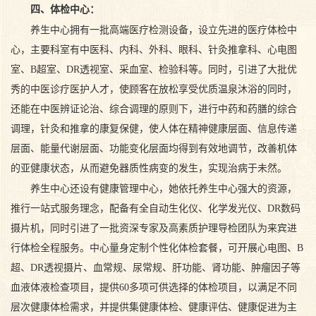
四、体检中心：
养生中心拥有一批高端医疗检测设备，设立先进的医疗体检中
心，主要科室有中医科、内科、外科、眼科、针灸推拿科、心电图
室、B超室、DR透视室、采血室、检验科等。同时，引进了大批优
秀的中医诊疗医护人才，使顾客在放松享受优质温泉沐浴的同时，
还能在中医辨证论治、综合调理的原则下，进行中药和药膳的综合
调理，针灸和推拿的康复保健，使人体在精神健康层面、信息传递
层面、能量代谢层面、功能变化层面均得到有效地调节，改善机体
的亚健康状态，从而避免器质性病变的发生，实现治病于未然。
养生中心还设有健康管理中心，她依托养生中心强大的资源，
推行一站式服务理念，配备有全自动生化仪、化学发光仪、DR数码
摄片机，同时引进了一批资深专家及高素质护理导检团队为来宾进
行体检全程服务。中心量身定制个性化体检套餐，可开展心电图、B
超、DR透视摄片、血常规、尿常规、肝功能、肾功能、肿瘤因子等
血液体液检查项目，提供60多项可供选择的体检项目，以满足不同
层次健康体检需求，并提供集健康体检、健康评估、健康促进为主