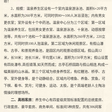
命！
2、规模：温泉养生区设有一个室内温泉游泳池、面积6×20平方
米，水面积为260平方米，可同时供80～100人沐浴浸泡；内有男女
更衣室；室外设有十个中药池。温泉中心分为三个区域：第一区域
为温泉养生区，包括男女更衣室、温泉游泳池、十泉池、动感按摩
池等，共有10个池和一个温泉游泳池，水面积为260平方米，220立
方米，可同时供100人泡温泉。第二区域为休闲观景区，有假山瀑
布、古亭、和景观养鱼池，是园区内的观景动感区域。假山高12
米，长50米；池长35米，平均宽4.5米，面积为150平方米；假山设置
有四处瀑布,高低错落,如天然而成；古亭石桥园路与假山相连,构成一
幅美丽的山水画。第三个区域为修身养性区，有红鲤池、桥亭、古
亭、室外健身等，是个动静结合，区域内可喂鱼、养鱼、赏鱼，可
下棋、看书、赏月；可健身、运动、太极，是个高端老龄人士陶冶
情操的理想场所。
二、高档客房：
养生中心有四星级宾馆标准配置的总统套房、
行政套房、豪华套房、商务单间、标准间5种房型，共有306间客