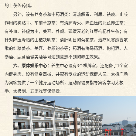
的土茯苓药膳。
另外，设有养身茶和中药酒类：清热解毒、利尿、祛痰、止咳
作用的狗贴耳、车前草凉茶；有清肺降火、降血压的北芪养生茶；
有补血、补虚为主，美容、养颜、延缓衰老的红枣枸杞养生茶；有
针对降压降脂的山楂决明茶；清肝明目的菊花茶，治疗风寒感冒咳
嗽的红糖姜茶、美容、养颜的茶等；药酒有海马药酒、枸杞酒、人
参酒、鹿茸酒健美酒等可达到意想不到的养生效果。
六、康体娱乐中心：
养生中心设有3个棋牌室，还配备了1个室
内健身房，设有健身器械，并配有专业的运动保健人员。太极广场
为宾客提供了一个健身运动场所，运动保健员指导宾客学习太极
拳、太极剑、五禽戏等保健操。