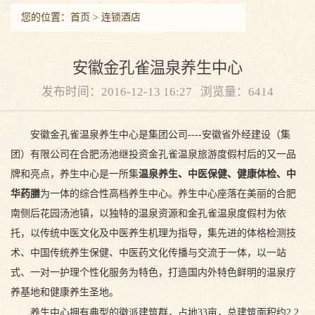
您的位置：
首页
>
连锁酒店
安徽金孔雀温泉养生中心
发布时间：2016-12-13 16:27 浏览量：6414
安徽金孔雀温泉养生中心是集团公司----安徽省外经建设（集
团）有限公司在合肥汤池继投资金孔雀温泉旅游度假村后的又一品
牌和亮点，养生中心是一所集
温泉养生、中医保健、健康体检、中
华药膳
为一体的综合性高档养生中心。养生中心座落在美丽的合肥
南侧后花园汤池镇，以独特的温泉资源和金孔雀温泉度假村为依
托，以传统中医文化及中医养生机理为指导，集先进的体格检测技
术、中国传统养生保健、中医药文化传播与交流于一体，以一站
式、一对一护理个性化服务为特色，打造国内外特色鲜明的温泉疗
养基地和健康养生圣地。
养生中心拥有典型的徽派建筑群，占地33亩，总建筑面积约2.2