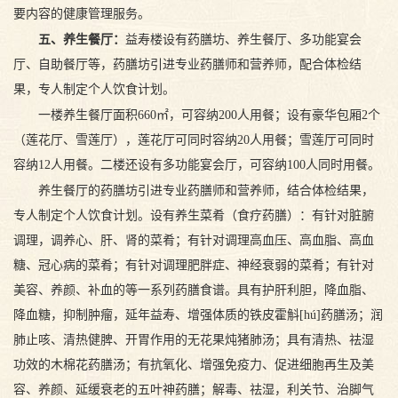
要内容的健康管理服务。
五、养生餐厅
：
益寿楼设有药膳坊、养生餐厅、多功能宴会
厅、自助餐厅等，药膳坊引进专业药膳师和营养师，配合体检结
果，专人制定个人饮食计划。
一楼养生餐厅面积660㎡，可容纳200人用餐；设有豪华包厢2个
（莲花厅、雪莲厅），莲花厅可同时容纳20人用餐；雪莲厅可同时
容纳12人用餐。二楼还设有多功能宴会厅，可容纳100人同时用餐。
养生餐厅的药膳坊引进专业药膳师和营养师，结合体检结果，
专人制定个人饮食计划。设有养生菜肴（食疗药膳）：有针对脏腑
调理，调养心、肝、肾的菜肴；有针对调理高血压、高血脂、高血
糖、冠心病的菜肴；有针对调理肥胖症、神经衰弱的菜肴；有针对
美容、养颜、补血的等一系列药膳食谱。具有护肝利胆，降血脂、
降血糖，抑制肿瘤，延年益寿、增强体质的铁皮霍斛[hú]药膳汤；润
肺止咳、清热健脾、开胃作用的无花果炖猪肺汤；具有清热、祛湿
功效的木棉花药膳汤；有抗氧化、增强免疫力、促进细胞再生及美
容、养颜、延缓衰老的五叶神药膳；解毒、祛湿，利关节、治脚气