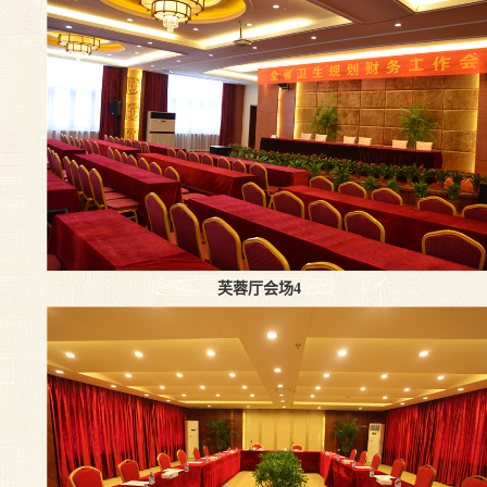
芙蓉厅会场4