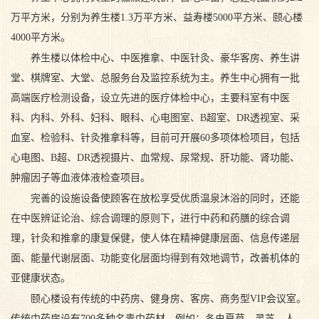
万平方米，分别为养生楼1.3万平方米、益寿楼5000平方米、颐心楼
4000平方米。
养生楼以体检中心、中医推拿、中医针灸、豪华客房、养生讲
堂、棋牌室、大堂、总服务台及监控系统为主。养生中心拥有一批
高端医疗检测设备，设立先进的医疗体检中心，主要科室有中医
科、内科、外科、妇科、眼科、心电图室、B超室、DR透视室、采
血室、检验科、针灸推拿科等，目前可开展60多项体检项目，包括
心电图、B超、DR透视摄片、血常规、尿常规、肝功能、肾功能、
肿瘤因子等血液体液检查项目。
完善的设施设备使顾客在放松享受优质温泉沐浴的同时，还能
在中医辨证论治、综合调理的原则下，进行中药和药膳的综合调
理，针灸和推拿的康复保健，使人体在精神健康层面、信息传递层
面、能量代谢层面、功能变化层面均得到有效地调节，改善机体的
亚健康状态。
颐心楼设有传统的中药房、健身房、客房、商务型VIP会议室。
传统中药房设有700多种名贵中药材，例如：冬虫夏草、灵芝、人