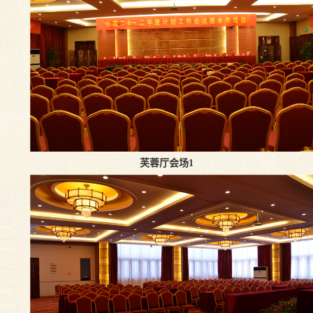
芙蓉厅会场1